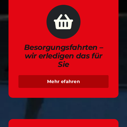
Besorgungsfahrten –
wir erledigen das für
Sie
Mehr efahren