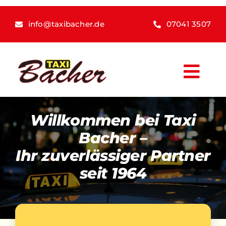
Skip
to
info@taxibacher.de
07041 3507
content
Togg
Navi
Taxi Bacher
Willkommen bei Taxi
Leistungen
Bacher –
Krankenfahrten
Ihr zuverlässiger Partner
seit 1964
Tarifübersicht
Fuhrpark